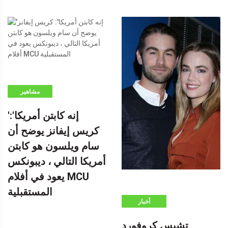
مشاهير
'إنه كابتن أمريكا':
كريس إيفانز يوضح أن
سام ويلسون هو كابتن
أمريكا التالي ، ديبونكس
يعود في أفلام MCU
المستقبلية
أخبار
تشيس كروفورد