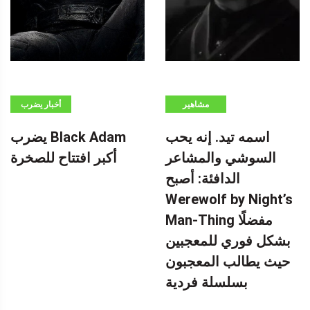
مشاهير
أخبار يضرب
BLACK ADAM
اسمه تيد. إنه يحب
يضرب Black Adam
أكبر افتتاح
السوشي والمشاعر
أكبر افتتاح للصخرة
للصخرة -إعلان-
الدافئة: أصبح
(ADSBYGOOGLE
=
Werewolf by Night’s
WINDOW.ADSBYGOOGLE
Man-Thing مفضلًا
|| []). PUSH ({})؛
بشكل فوري للمعجبين
بواسطة
حيث يطالب المعجبون
بسلسلة فردية