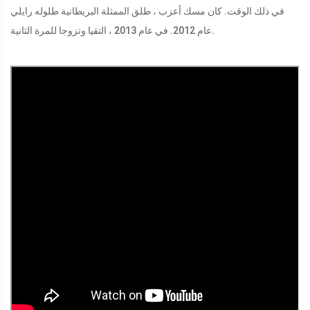
في ذلك الوقت. كان مسك أعزب ، طلق الممثلة البريطانية طلوله رايلي
عام 2012. في عام 2013 ، التقيا وتزوجا للمرة الثانية.