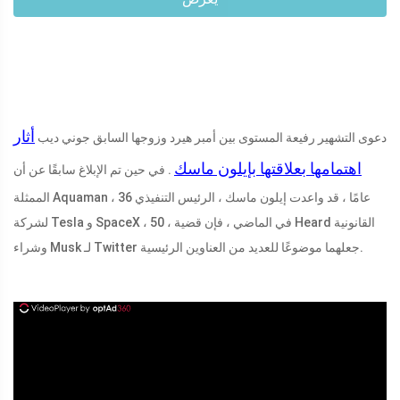
أثار
دعوى التشهير رفيعة المستوى بين أمبر هيرد وزوجها السابق جوني ديب
اهتمامها بعلاقتها بإيلون ماسك
. في حين تم الإبلاغ سابقًا عن أن
الممثلة Aquaman ، 36 عامًا ، قد واعدت إيلون ماسك ، الرئيس التنفيذي
لشركة Tesla و SpaceX ، 50 ، في الماضي ، فإن قضية Heard القانونية
وشراء Musk لـ Twitter جعلهما موضوعًا للعديد من العناوين الرئيسية.