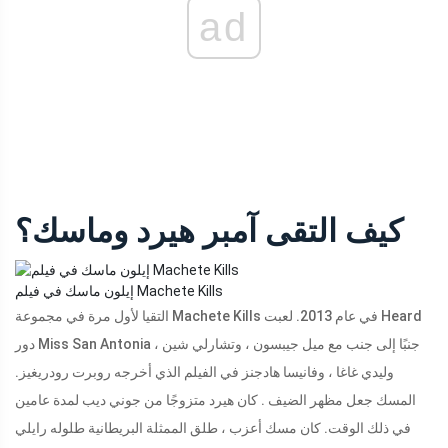
ad
كيف التقى آمبر هيرد وماسك؟
إيلون ماسك في فيلم Machete Kills
التقيا لأول مرة في مجموعة Machete Kills في عام 2013. لعبت Heard
دور Miss San Antonia جنبًا إلى جنب مع ميل جيبسون ، وتشارلي شين ،
وليدي غاغا ، وفانيسا هادجنز في الفيلم الذي أخرجه روبرت رودريغيز.
المسك جعل مظهر الضيف . كان هيرد متزوجًا من جوني ديب لمدة عامين
في ذلك الوقت. كان مسك أعزب ، طلق الممثلة البريطانية طلوله رايلي