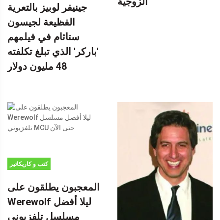
الزوجية
جينيفر لوبيز بالتعرية
الفظيعة لجيسون
ستاثام في فيلمهم
'باركر' الذي تبلغ تكلفته
48 مليون دولار
كتب و كاريكاتير
المعجبون يطلقون على
Werewolf ليلا أفضل
مسلسل تلفزيوني