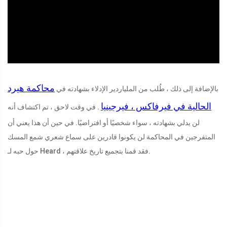
ad
محاكمة هيرد
بالإضافة إلى ذلك ، طُلب من الملياردير الإدلاء بشهادته في
الحالية في فيرفاكس ، فيرجينيا
. في وقت لاحق ، تم اكتشاف أنه
لن يدلي بشهادته ، سواء شخصيًا أو افتراضيًا. في حين أن هذا يعني أن
المتفرجين في المحاكمة لن يكونوا قادرين على سماع شعري شمع المسك
حول حبه لـ Heard ، فقد قمنا بتجميع تاريخ علاقتهم.