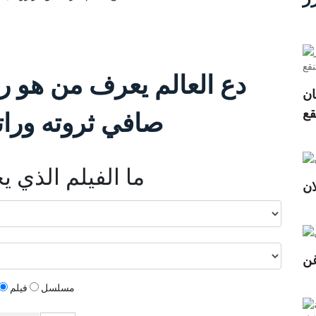
دع العالم يعرف من هو ر
ان
صافي ثروته وراتب
ما الفيلم الذي 
ان
غن
مسلسل
فيلم