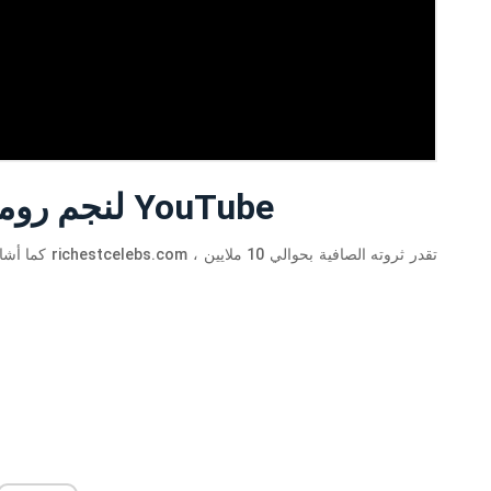
Net Worth لنجم رومان أتوود على YouTube
، تقدر ثروته الصافية بحوالي 10 ملايين
richestcelebs.com
يعد Roman أحد أنجح المخادعين على YouTube. كما أشار موقع