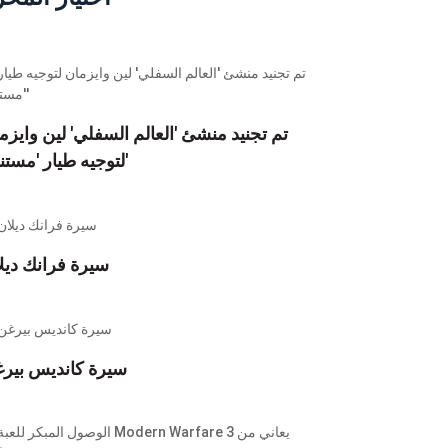
تم تجنيد منشئ 'العالم السفلي' لين وايزم
لتوجيه طيار 'مستنقع'
سيرة فرانك ديل
سيرة كانديس بير