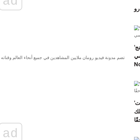
ad
رو
'لكن هذا لا يعني أنني لا أحبك': دمر ريان جوسلينج
Th
N
'أخرجهم': جون ستاموس حصل على طرد أخوات
لك
قًا
ad