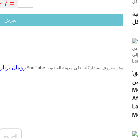
يعاني
يعرض
ل
رومان برنارد
'الشيطان يعمل بجد. يعمل فريق Scream 6
من
مام إلى
Af
Stab
Me