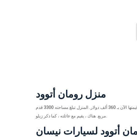
منزل رومان أتوود
في عام 2014 ، اشترى رومان منزلاً كلفته 349 ألف دولار ، والتي تقدر قيمتها الآن بـ 360 ألف دولار. المنزل تبلغ مساحته 3300 قدم
مربع. هناك ، يقيم مع عائلته ، كما ذكر زيلو.