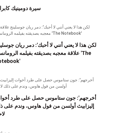
سيرة دومينيك كابرا
علاقة معجبه بصديقته بفيلمه الرومانسي 'e
otebook'
إليزابيث أولسن من فول هاوس، وندم على ذ
لاح