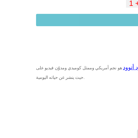
 أتوود
هو نجم أمريكي وممثل كوميدي ومدوّن فيديو على YouTube. وهو معروف بمشاركاته على مدونة الفيديو ،
حيث ينشر عن حياته اليومية.