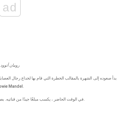
ad
رومان أتوود
بدأ صعوده إلى الشهرة بالمقالب الخطرة التي قام بها لخداع رجال الع
قناته. لقد خدع العديد من المشاهير في مقلبه بما في ذلك el
في الوقت الحاضر ، يكسب مبلغًا جيدًا من قناتيه. بصرف النظر عن هذا ، فإنه يكسب أيضًا كمية كبيرة من البضائع.