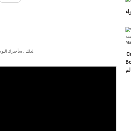
اء
لذلك ، سأخبرك اليوم بالمعلومات التفصيلية حول صافي ثروته ومصادر دخله ، هنا.
Star Wars
Gina Ca لا تزال