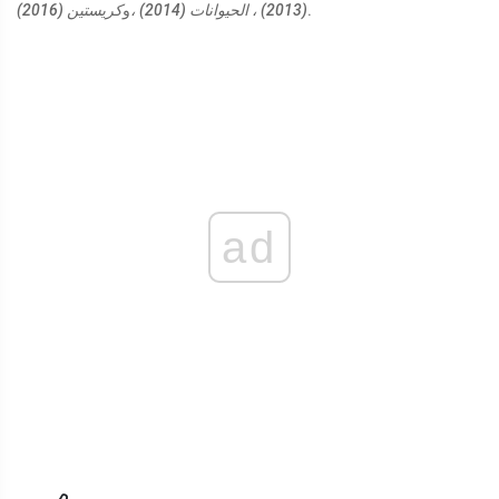
.
(2013) ، الحيوانات (2014) ،
و
كريستين (2016)
ad