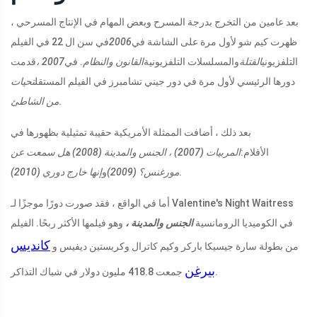
بعد عامين من التخرج بدرجة المسرح وبعض المهام في الإنتاج المسرحي ،
ظهرت كيم شو لأول مرة على الشاشة في
2006
في سن ال 22 في الفيلم
التلفزيوني
القتلة
والمسلسلات التلفزيونية
القانون والنظام
. في
2007 ،
قدمت
دورها الرئيسي لأول مرة في دور جيني تشامبرز في الفيلم المستقل
تحيات
.
من الشاطئ
بعد ذلك ، أضافت الممثلة الأمريكية حقيبة تمثيلية بظهورها في
الأفلام:
المربيات (2007) ، الجنس والمدينة (2008)
هل سمعت عن
.
مورغنس؟ (2009)
و
إنها خارج دوري (2010)
أما في الواقع ، فقد صورت دورًا موجزًا ​​لـ Valentine's Night Waitress
في الكوميديا ​​الرومانسية
الجنس والمدينة ،
وهو فيلمها الأكثر ربحًا. الفيلم
كانديس
من بطولة سارة جيسيكا باركر وكيم كاترال وكريستين ديفيس و
بيرغن
جمعت 418.8 مليون دولار في شباك التذاكر.