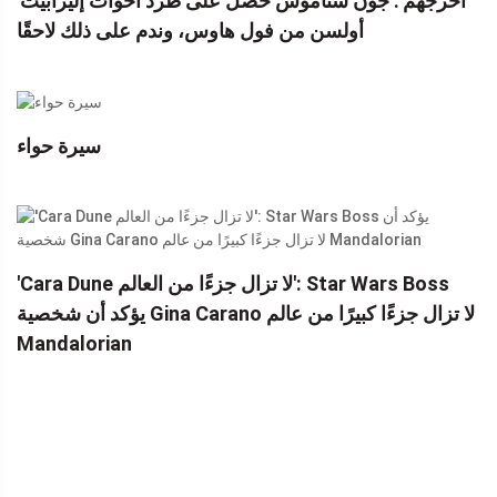
'أخرجهم': جون ستاموس حصل على طرد أخوات إليزابيث
أولسن من فول هاوس، وندم على ذلك لاحقًا
سيرة حواء
'Cara Dune لا تزال جزءًا من العالم': Star Wars Boss
يؤكد أن شخصية Gina Carano لا تزال جزءًا كبيرًا من عالم
Mandalorian