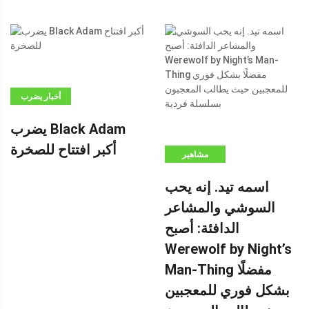
أخبار يضرب
BLACK ADAM
يضرب Black Adam
أكبر افتتاح
أكبر افتتاح للصخرة
للصخرة -إعلان-
مشاهير
(ADSBYGOOGLE
اسمه تيد. إنه يحب
=
السوشي والمشاعر
WINDOW.ADSBYGOOGLE
|| []). PUSH ({})؛
الدافئة: أصبح
بواسطة
Werewolf by Night’s
Man-Thing مفضلًا
بشكل فوري للمعجبين