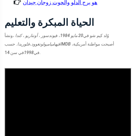
هو برج الدلو والحوت زوجان جيدان
الحياة المبكرة والتعليم
وُلد كيم شو في
20 مايو 1984
، في
وندسور ، أونتاريو ، كندا ،
ونشأ
أصبحت مواطنة أمريكية
IMDB ،
فيها
ميامي
و
لونغوود
،
فلوريدا
. حسب
في سن 14.
في
1998