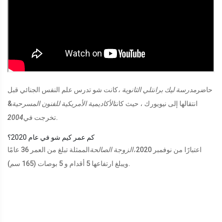
حاضر
مدرسة ليك برانتلي الثانوية ،
كانت شو تدرس علم النفس الجنائي قبل
انتقالها إلى نيويورك ، حيث كانت
الأكاديمية الأمريكية للفنون المسرحية
&
.
تخرجت في
2004
كم عمر كيم شو في عام 2020؟
اعتبارًا من نوفمبر 2020
،
الزوجة الصالحة
الممثلة تبلغ من العمر 36 عامًا
ويبلغ ارتفاعها 5 أقدام و 5 بوصات (165 سم).