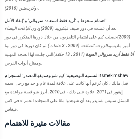
.
،
و
كريستين (2016)
اهتمام ملحوظ بـ 'أريد فقط استعادة سروالي' و 'إنقاذ الأمل'
بعد أن عملت في دور ضيف في
كيوبيد (2009)
و
ذوي الياقات البيضاء
(2009)
حصلت كيم على اهتمام التلفزيون من خلال دورها المتكرر في دور
أمبر ماديسون
الزوجة الصالحة (2009 ، 3 حلقات).
ثم كان دورها في دور تينا
أنا فقط أريد سروالي العودة
(2011 ، 13 حلقة)
التي جلبت لها الضجة المهنية
ومفتاح أبواب الفرص.
المصدر: انستجرامitsmekimshaw
التسمية التوضيحية: كيم شو وصديقها
قبل مايك ، كان يُزعم أنها كانت على علاقة لمدة عام واحد مع رجل اسمه
إيغور
في
2011
. علاوة على ذلك ، في
2010
، أبرز شو قصة مواعدة مع
الممثل ستيفن شنايدر بعد أن شوهدوا معًا على السجادة الحمراء في لاس
فيغاس.
مقالات مثيرة للاهتمام