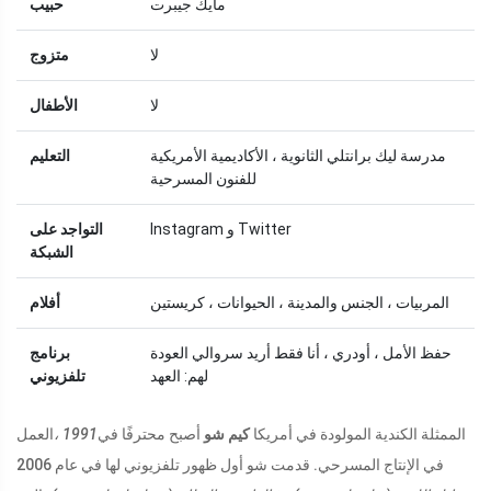
مايك جيبرت
حبيب
لا
متزوج
لا
الأطفال
مدرسة ليك برانتلي الثانوية ، الأكاديمية الأمريكية
التعليم
للفنون المسرحية
Instagram و Twitter
التواجد على
الشبكة
المربيات ، الجنس والمدينة ، الحيوانات ، كريستين
أفلام
حفظ الأمل ، أودري ، أنا فقط أريد سروالي العودة
برنامج
لهم: العهد
تلفزيوني
الممثلة الكندية المولودة في أمريكا
كيم شو
أصبح محترفًا في
1991 ،
العمل
في الإنتاج المسرحي. قدمت شو أول ظهور تلفزيوني لها في عام 2006