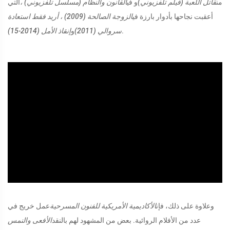
من
قاتل اللعبة (فيلم تلفزيوني)
و في
القانون والنظام (مسلسل تلفزيوني) ،
التي
أعقبت نجاحها بأدوار بارزة في
الزوجة الصالحة (2009) ، أريد فقط استعادة
.
سروالي (2011)
و
إنقاذ الأمل (2014-15)
ad
وعلاوة على ذلك، فإن
الأكاديمية الأمريكية للفنون المسرحية
عمل خريج في
عدد من الأفلام الروائية. بعض من المشهود لهم بالنقد
الأفعى والنمس