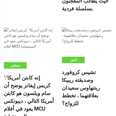
حيث يطالب المعجبون
بسلسلة فردية
أخبار
مشاهير
تشيس كروفورد
'إنه كابتن أمريكا':
وصديقته ريبيكا
كريس إيفانز يوضح أن
ريتنهاوس سعيدان
سام ويلسون هو كابتن
بعلاقتهما ، تخطط
أمريكا التالي ، ديبونكس
للزواج؟
يعود في أفلام MCU