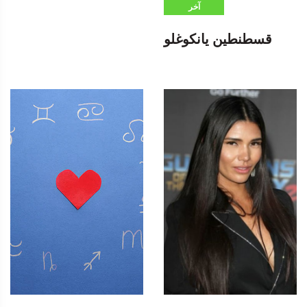
آخر
قسطنطين يانكوغلو