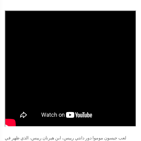
لعب جيسون موموا دور دانتي رييس، ابن هيرنان رييس، الذي ظهر في