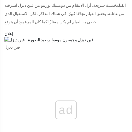
الفيلم
خمسة سريعة
. أراد الانتقام من دومينيك توريتو من فين ديزل لسرقته
من عائلته. يحقق الفيلم نجاحًا كبيرًا في شباك التذاكر، لكن الاستقبال الذي
حظي به الفيلم لم يكن ممتازًا كما كان المرء يود أن يتوقع.
إعلان
فين ديزل
ad