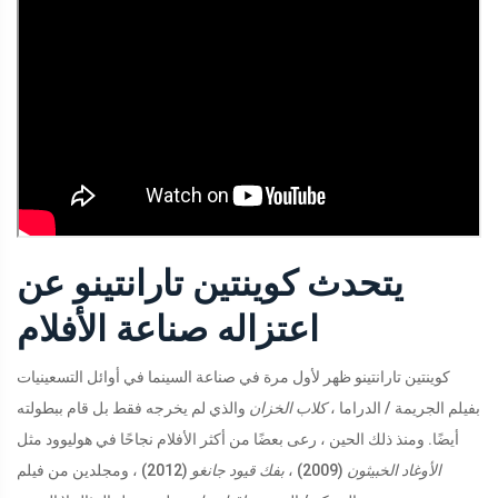
يتحدث كوينتين تارانتينو عن
اعتزاله صناعة الأفلام
كوينتين تارانتينو ظهر لأول مرة في صناعة السينما في أوائل التسعينيات
بفيلم الجريمة / الدراما ،
كلاب الخزان
والذي لم يخرجه فقط بل قام ببطولته
أيضًا. ومنذ ذلك الحين ، رعى بعضًا من أكثر الأفلام نجاحًا في هوليوود مثل
الأوغاد الخبيثون
(2009) ،
بفك قيود جانغو
(2012) ، ومجلدين من فيلم