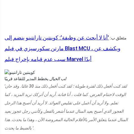
'أنا لا أبحث عن وظيفة': كوينتين تارانتينو ينضم إلى
متعلق ب:
مارتن سكورسيزي في فيلم Blast MCU ، ويكشف عن
سبب عدم قيامه بإخراج فيلم Marvel أبدًا
لب الخيال
يخطط المدير للتقاعد قريبًا
'لقد كنت أفعل ذلك لفترة طويلة ؛ لقد كنت أفعل ذلك منذ 30 عامًا. وقد حان
الوقت لاختتام العرض. كما قلت ، أنا فنانة. أريد أن أتركك تريد المزيد ، كما
تعلم. ولا أريد أن أعمل على تقليص العوائد. لا أريد أن أصبح هذا الرجل
العجوز الذي أصبح بعيد المنال عندما أشعر بالفعل وكأنني رجل عجوز بعيد
المنال عندما يتعلق الأمر بالأفلام الحالية المعروضة الآن ، وهذا ما يحدث. هذا
بالضبط ما يحدث '.