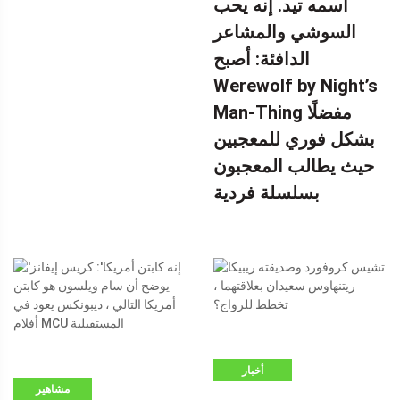
اسمه تيد. إنه يحب
=
السوشي والمشاعر
WINDOW.ADSBYGOOGLE
|| []). PUSH ({})؛
الدافئة: أصبح
بواسطة
Werewolf by Night’s
Man-Thing مفضلًا
بشكل فوري للمعجبين
حيث يطالب المعجبون
بسلسلة فردية
أخبار
مشاهير