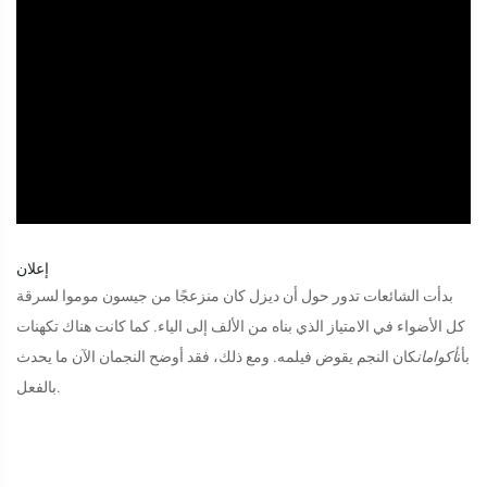
ad
إعلان
بدأت الشائعات تدور حول أن ديزل كان منزعجًا من جيسون موموا لسرقة
كل الأضواء في الامتياز الذي بناه من الألف إلى الياء. كما كانت هناك تكهنات
بأن
أكوامان
كان النجم يقوض فيلمه. ومع ذلك، فقد أوضح النجمان الآن ما يحدث
بالفعل.