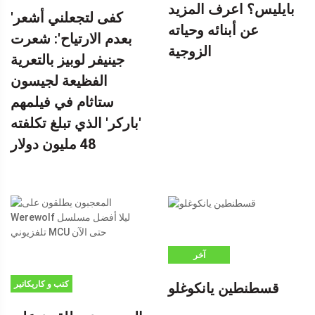
بايليس؟ اعرف المزيد
'كفى لتجعلني أشعر
عن أبنائه وحياته
بعدم الارتياح': شعرت
الزوجية
جينيفر لوبيز بالتعرية
الفظيعة لجيسون
ستاثام في فيلمهم
'باركر' الذي تبلغ تكلفته
48 مليون دولار
آخر
كتب و كاريكاتير
قسطنطين يانكوغلو