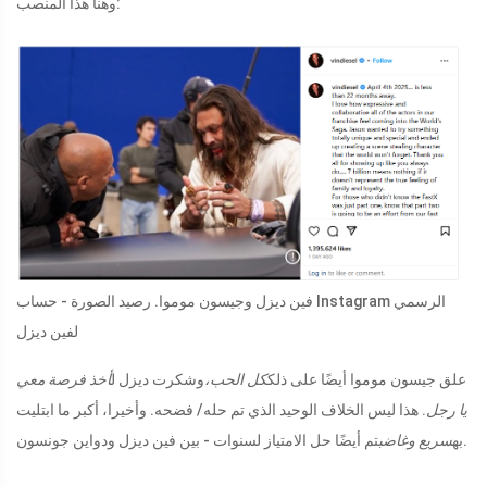
وهنا هذا المنصب:
فين ديزل وجيسون موموا. رصيد الصورة - حساب Instagram الرسمي
لفين ديزل
علق جيسون موموا أيضًا على ذلك
كل الحب،
وشكرت ديزل ل
أخذ فرصة معي
يا رجل
. هذا ليس الخلاف الوحيد الذي تم حله/ فضحه. وأخيرا، أكبر ما ابتليت
تم أيضًا حل الامتياز لسنوات - بين فين ديزل ودواين جونسون.
به
سريع وغاضب