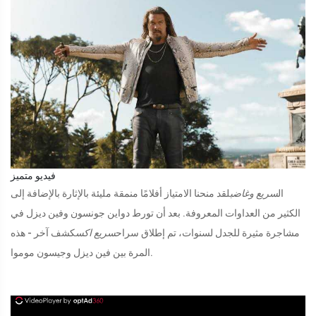
فيديو متميز
ال
سريع وغاضب
لقد منحنا الامتياز أفلامًا منمقة مليئة بالإثارة بالإضافة إلى
الكثير من العداوات المعروفة. بعد أن تورط دواين جونسون وفين ديزل في
مشاجرة مثيرة للجدل لسنوات، تم إطلاق سراح
سريع اكس
كشف آخر - هذه
المرة بين فين ديزل وجيسون موموا.