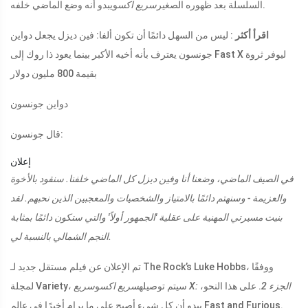
ويبدو أنه وضع الماضي خلفه.
السلسلة بعد ظهوره الصغير
سريع اكس
اقرأ أكثر
: ليس من السهل دائمًا أن تكون ألفا: فين ديزل يجعل دواين
جونسون يعترف بأنه أخيه الأكبر بينما يعود ذا روك إلى Fast X ليوفر ثروة
بقيمة 800 مليون دولار
دواين جونسون
قال جونسون:
إعلان
في الصيف الماضي، وضعنا أنا وفين ديزل كل الماضي خلفنا. سنقود بالأخوة
والعزيمة - وسنهتم دائمًا بالامتياز والشخصيات والمعجبين الذين نحبهم. لقد
بنيت مسيرتي المهنية على عقلية 'الجمهور أولاً' والتي ستكون دائمًا بمثابة
النجم الشمالي بالنسبة لي.
تم الإعلان عن فيلم مستقل جديد لـ The Rock’s Luke Hobbs، ووفقًا
سريع X: الجزء 2
. على هذا النحو،
لمجلة Variety، سيتم توصيله
سريع اكس
و
يبدو أن كل شيء أصبح على ما يرام أخيرًا في عالم Fast and Furious.