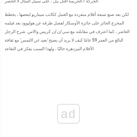
، على سبيل المثال لا الحصر.
الحركة / الجريمة
اقتل بيل
لكن بعد صنع تسعة أفلام منفردة مع العمل ككاتب سيناريو لبعضها ، يخطط
المخرج الحائز على جائزة الأوسكار لفصل طرقه عن هوليوود بعد فيلمه
العاشر ، كما اعترف في مقابلته مع
سي إن إن
كريس والاس. شرح الرجل
البالغ من العمر 59 عامًا كيف لا يريد أن يصبح
'بعيد عن اللمس'
مع ثقافة
الأفلام المزدهرة حاليًا ، ولهذا السبب يفكر في التقاعد.
ad