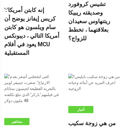
تشيس كروفورد
'إنه كابتن أمريكا':
وصديقته ريبيكا
كريس إيفانز يوضح أن
ريتنهاوس سعيدان
سام ويلسون هو كابتن
بعلاقتهما ، تخطط
أمريكا التالي ، ديبونكس
للزواج؟
يعود في أفلام MCU
المستقبلية
أخبار
من هي زوجة سكيب
مشاهير