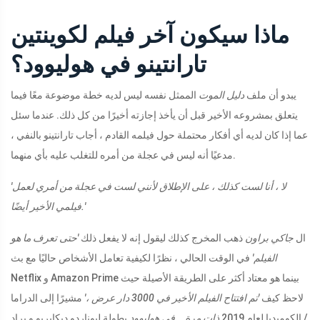
ماذا سيكون آخر فيلم لكوينتين
تارانتينو في هوليوود؟
يبدو أن ملف
دليل الموت
الممثل نفسه ليس لديه خطة موضوعة معًا فيما
يتعلق بمشروعه الأخير قبل أن يأخذ إجازته أخيرًا من كل ذلك. عندما سئل
عما إذا كان لديه أي أفكار محتملة حول فيلمه القادم ، أجاب تارانتينو بالنفي ،
مدعيًا أنه ليس في عجلة من أمره للتغلب عليه بأي منهما.
'لا ، أنا لست كذلك ، على الإطلاق لأنني لست في عجلة من أمري لعمل
فيلمي الأخير أيضًا.'
ال
جاكي براون
ذهب المخرج كذلك ليقول إنه لا يفعل ذلك
'حتى تعرف ما هو
الفيلم'
في الوقت الحالي ، نظرًا لكيفية تعامل الأشخاص حاليًا مع بث
Netflix و Amazon Prime بينما هو معتاد أكثر على الطريقة الأصيلة حيث
لاحظ كيف
'تم افتتاح الفيلم الأخير في 3000 دار عرض ،'
مشيرًا إلى الدراما
/ الكوميديا ​​لعام 2019
ذات مرة .. في هوليوود
بطولة ليوناردو ديكابريو و براد