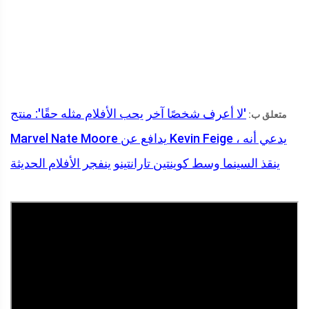
'لا أعرف شخصًا آخر يحب الأفلام مثله حقًا': منتج
متعلق ب:
Marvel Nate Moore يدافع عن Kevin Feige ، يدعي أنه
ينقذ السينما وسط كوينتين تارانتينو ينفجر الأفلام الحديثة