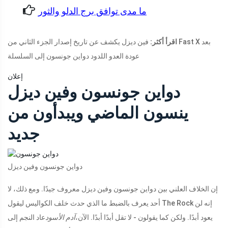
ما مدى توافق برج الدلو والثور
اقرأ أكثر:
فين ديزل يكشف عن تاريخ إصدار الجزء الثاني من Fast X بعد
عودة العدو اللدود دواين جونسون إلى السلسلة
إعلان
دواين جونسون وفين ديزل
ينسون الماضي ويبدأون من
جديد
دواين جونسون وفين ديزل
إن الخلاف العلني بين دواين جونسون وفين ديزل معروف جيدًا. ومع ذلك، لا
أحد يعرف بالضبط ما الذي حدث خلف الكواليس ليقول The Rock إنه لن
يعود أبدًا. ولكن كما يقولون - لا تقل أبدًا أبدًا. الآن،
آدم الأسود
عاد النجم إلى