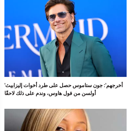
'أخرجهم': جون ستاموس حصل على طرد أخوات إليزابيث
أولسن من فول هاوس، وندم على ذلك لاحقًا