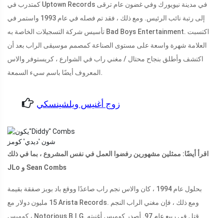
كمتدرب في Uptown Records في مدينة نيويورك وفي غضون عام ترقى
إلى رتبة نائب الرئيس. ومع ذلك ، فقد تم فصله في عام 1993 واستمر في
تأسيس شركة التسجيلات الخاصة به Bad Boys Entertainment. اكتسبت
العلامة شهرة واسعة على مستوى الصناعة كمصمم موسيقى الراب بعد أن
اكتشف وأطلق بنجاح محتال / مغني راب في الشوارع ، كريستوفر والاس
المعروف أيضًا باسم سيء السمعة.
زوج أغنيس ويلشينسكي
شون 'ديدي' كومز
اقرأ أيضًا: ممثلين مشهورين رفضوا العمل في نفس المشروع ، بما في ذلك
JLo و Sean Combs
بحلول عام 1994 ، كان والاس نجم راب صاعدًا ووقع باد بويز صفقة بقيمة
15 مليون دولار مع Arista Records. ومع ذلك ، فإن مغني الراب النجم
كومبس ، Notorious B.I.G. قتل في ربيع عام 97. أصدر كومبس أغنيته