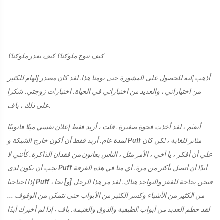
كيف نتوج ملوكنا؟ كيف نقدر ملوكنا؟
أذهب إليه للحصول على المشورة حتى يومنا هذا. لقد كان مصدر إلهام للكثير
من اختياراتي ، والعديد من اختياراتي في الحياة. اختيارات زوجتي. شكرا
على ذلك ، باف.
أتعلم ، لقد أخذت فجوة صغيرة. قلت ، أريد فقط إعلان نفسي ميتًا قانونيًا
لمدة عام. أريد فقط أن أكون خارج الشبكة و Puff مثابر للغاية ، لكن كان
علي أن أفكر ، يا أخي ، الأمر مثل ، الناس يعانون من فقدان الذاكرة. كأنني لا
يجب أن يكون لدى Puff أبدًا أن أتصل بأكثر من مرة. أي منا في هذه الغرفة
إذا احتاجنا Puff ، فنحن بحاجة للقفز والتواجد هناك. لقد مر هذا الرجل [و] نجا
من الكثير من الأشياء وكسر الكثير من الأبواب حتى نتمكن من الوقوف ...
لقد حطم العديد من أبواب الطبقية والذوق والغنيمة. باف ، إذا لم أخبرك أبدًا