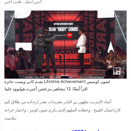
أنني أحبك ، فأنت أخي '.
يقدم كاني ويست جائزة Lifetime Achievement لشون كومبس
اقرأ أيضًا: 12 مشاهير مزعجين أجبرت هوليوود علينا
أشاد الإنترنت بظهور يي النادر بتغريدات تقدر ارتداده من طلاق كيم
كارداشيان القبيح ، وخطابه الملهم الذي يكرم شون كومز ، واختيار خزانة
ملابسه: