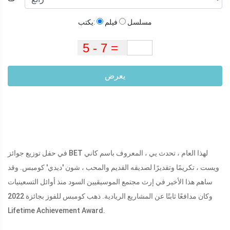
مسلسل
فيلم
يكتب:
يعرض
في حفل توزيع جوائز BET لهذا العام ، تحدث يي ، المعروف باسم كاني
ويست ، تكريمًا وتقديرًا لصديقه القديم والمحب ، شون 'ديدي' كومبس. وقد
ساهم هذا الأخير في إرث مجتمع الموسيقيين السود منذ أوائل التسعينيات
وكان مدافعًا ثابتًا عن المشاريع الريادية. ذهب كومبس للفوز بجائزة 2022
Lifetime Achievement Award.