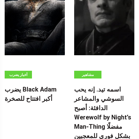
مشاهير
أخبار يضرب
BLACK ADAM
اسمه تيد. إنه يحب
يضرب Black Adam
أكبر افتتاح
السوشي والمشاعر
أكبر افتتاح للصخرة
للصخرة -إعلان-
الدافئة: أصبح
(ADSBYGOOGLE
=
Werewolf by Night’s
WINDOW.ADSBYGOOGLE
Man-Thing مفضلًا
|| []). PUSH ({})؛
بشكل فوري للمعجبين