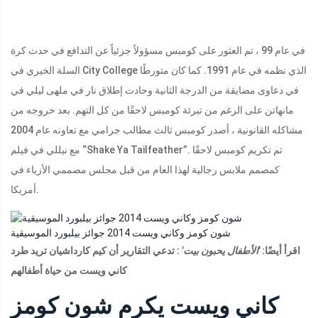
في عام 99 ، تم العثور على كومبس مسؤولاً جزئياً عن التدافع في حدث كرة
السلة الخيري في City College الذي نظمه في عام 1991. كما كان متورطًا
في دعاوى مضايقة من الدرجة الثانية وحادث إطلاق نار في ملهى ليلي في
مانهاتن على الرغم من تبرئة كومبس لاحقًا من كل التهم. بعد خروجه من
مشاكله القانونية ، أصدر كومبس ثالث مطالب جرامي مع تعاونه عام 2004
مع نيللي في فيلم “Shake Ya Tailfeather”. تم تكريم كومبس لاحقًا
كمصمم ملابس رجالية لهذا العام من قبل مجلس مصممي الأزياء في
أمريكا.
شون كومز وكاني ويست 2014 جوائز بيلبورد الموسيقية
اقرأ أيضًا:
'الأطفال يحبون بيت'
: تدعي التقارير أن كيم كارداشيان تريد طرد
كاني ويست من حياة أطفالهم
كاني ويست يكرم شون كومز