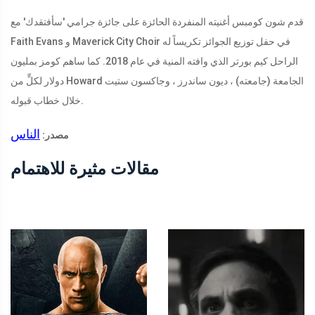
قدم شون كومبس أغنيته المنفردة الحائزة على جائزة جرامي 'سأفتقدك' مع
Faith Evans و Maverick City Choir في حفل توزيع الجوائز تكريساً له
الراحل كيم بورتر الذي وافته المنية في عام 2018. كما ساهم كومز بمليون
دولار لكلٍّ من Howard الجامعة (جامعته) ، ديون ساندرز ، وجاكسون ستيت
خلال خطاب قبوله.
الناس
مصدر:
مقالات مثيرة للاهتمام