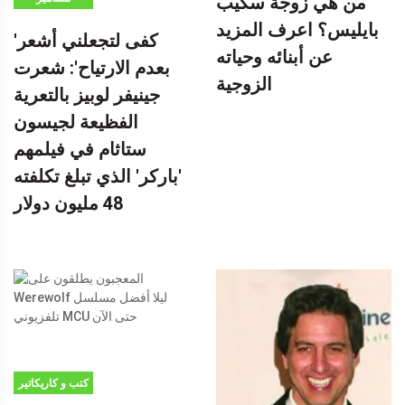
من هي زوجة سكيب
بايليس؟ اعرف المزيد
'كفى لتجعلني أشعر
عن أبنائه وحياته
بعدم الارتياح': شعرت
الزوجية
جينيفر لوبيز بالتعرية
الفظيعة لجيسون
ستاثام في فيلمهم
'باركر' الذي تبلغ تكلفته
48 مليون دولار
كتب و كاريكاتير