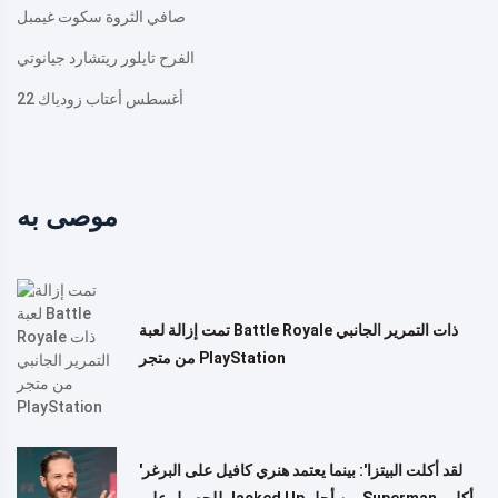
صافي الثروة سكوت غيمبل
الفرح تايلور ريتشارد جيانوتي
22 أغسطس أعتاب زودياك
موصى به
تمت إزالة لعبة Battle Royale ذات التمرير الجانبي
من متجر PlayStation
'لقد أكلت البيتزا': بينما يعتمد هنري كافيل على البرغر
للحصول على Jacked Up من أجل Superman ، أكل