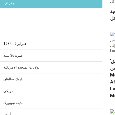
يعرض
يعاني
ل
1984 ، 9 فبراير
عمره 36 سنة
'الشيطان يعمل بجد. يعمل فريق Scream 6
من
الولايات المتحدة الامريكيه
مام إلى
إريك ساليتان |
Af
Stab
أمريكي
Me
مدينة نيويورك
أبيض