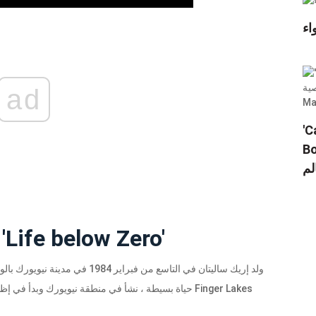
اء
ad
Star Wars
Gina Ca لا تزال
قصة حياة الممثل السابق 'Life below Zero'
ولد إريك ساليتان في التاسع من فبرا
حياة بسيطة ، نشأ في منطقة نيويورك وبدأ في إظهار روح 