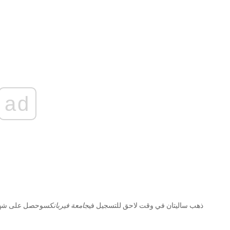
ad
ذهب ساليتان في وقت لاحق للتسجيل في
جامعة فيربانكس
وحصل على شها