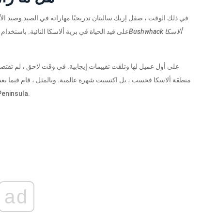
في ذلك الوقت ، صقل إريك ساليتان تدريجيًا مهاراته في الصيد وصيد الأ
Bushwhack ألاسكا
على قيد الحياة في برية ألاسكا النائية. باستخدا
منطقة ألاسكا فحسب ، بل اكتسبت شهرة عالمية. وبالمثل ، قام فيما بعد
أحدهما يقع في منطقة Brooks Range النائية ، والآخر في ula
ad