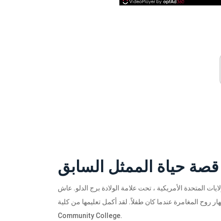
ير 1984 في مدينة نيويورك بالولايات المتحدة الأمريكية ، تحت علامة الولادة برج الدلو. عاش
المغامرة عندما كان طفلاً. لقد أكمل تعليمها من كلية Finger Lakes
Community College.