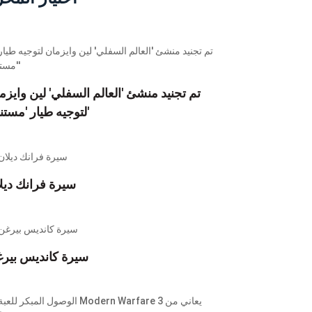
تم تجنيد منشئ 'العالم السفلي' لين وايزم
لتوجيه طيار 'مستنقع'
سيرة فرانك ديل
سيرة كانديس بير