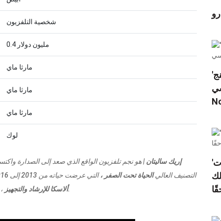
رو
شخصية التلفزيون
0.4 مليون دولار
مارثا ماي
'لكن هذا لا يعني أنني لا أحبك': دمر ريان جوسلينج
Th
مارثا ماي
N
مارثا ماي
لوك
إريك ساليتان |
هو نجم تلفزيون الواقع الذي صعد إلى الصدارة واك
'أخرجهم': جون ستاموس حصل على طرد أخوات
لك
التصنيف العالي
الحياة تحت الصفر ،
قًا
، وهي شركة تقدم إرشادات لسياح ألاسكا.
Bushwhack ألاسكا للإرشاد والتجهيز