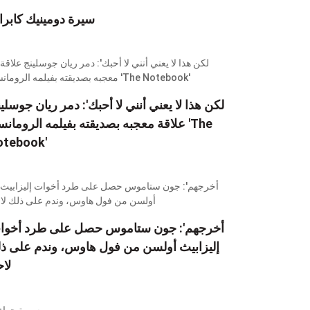
سيرة دومينيك كابرا
علاقة معجبه بصديقته بفيلمه الرومانسي 'e
otebook'
إليزابيث أولسن من فول هاوس، وندم على ذ
لاح