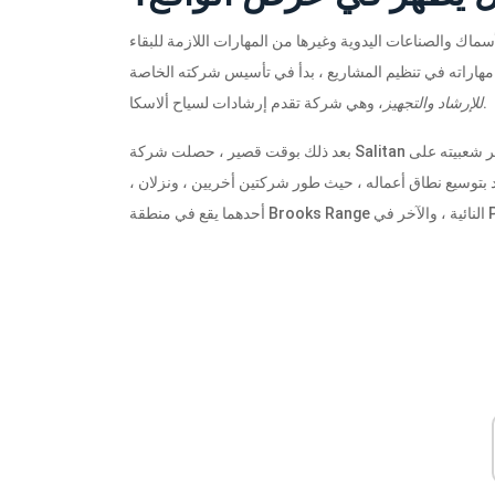
سماك والصناعات اليدوية وغيرها من المهارات اللازمة للبقاء
م مهاراته في تنظيم المشاريع ، بدأ في تأسيس شركته الخاصة
، وهي شركة تقدم إرشادات لسياح ألاسكا.
للإرشاد والتجهيز
بعد ذلك بوقت قصير ، حصلت شركة Salitan على أول عميل لها وتلقت تقييمات إيجابية. في وقت لاحق ، لم تقتصر شعبيته على
 بتوسيع نطاق أعماله ، حيث طور شركتين أخريين ، ونزلان ،
Penins.