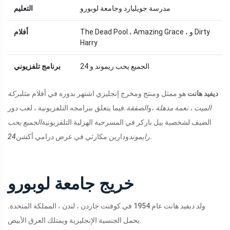
مدرسة جويليارد وجامعة لوبورو
التعليم
The Dead Pool ، Amazing Grace ، و Dirty
أفلام
Harry
الجميع يحب ريموند و 24
برنامج تلفزيوني
ديفيد هانت
هو ممثل ومنتج ومخرج إنجليزي اشتهر بدوره في أفلام مثل
بركة
الميت ، نعمة مذهلة ،
و
الصفقة.
فيما يتعلق ببرامجه التلفزيونية ، لعب دور
الضيف لشخصية بيل باركر في المسرحية الهزلية التلفزيونية
الجميع يحب
.
رايموند
ودارين مكارثي في ​​عرض درامي أكشن
24
خريج جامعة لوبورو
ولد ديفيد هانت عام 1954 في كوفنت جاردن ، لندن ، المملكة المتحدة.
يحمل الجنسية الإنجليزية ويمتلك العرق الأبيض.