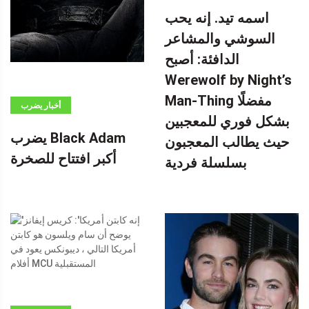
اسمه تيد. إنه يحب
السوشي والمشاعر
الدافئة: أصبح
Werewolf by Night’s
Man-Thing مفضلًا
أخبار يضرب
بشكل فوري للمعجبين
BLACK ADAM
يضرب Black Adam
حيث يطالب المعجبون
أكبر افتتاح
أكبر افتتاح للصخرة
بسلسلة فردية
للصخرة -إعلان-
(ADSBYGOOGLE
=
WINDOW.ADSBYGOOGLE
|| []). PUSH ({})؛
بواسطة