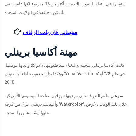
ريتشارد في التقاط الصور ، التحقت بأكثر من 15 مدرسة لأنها عاشت في
أماكن مختلفة في الولايات المتحدة.
ستيفاني فان بلت الزفاف
مهنة أكاسيا برينلي
كانت أكاسيا برينلي متحمسة للغناء منذ طفولتها. دعم كلا والديها موهبتها.
وهكذا بدأوا مجموعة أداء لها بعنوان 'Vocal Variations' أو 'V2' في عام
2010.
سرعان ما تم التعرف على موهبتها من قبل صناعة الموسيقى الأمريكية
وأصبحت برينلي جزءًا من فرقة 'Watercolor'. خلال ذلك الوقت ، عُرض
عليها أيضًا مشاريع النمذجة.