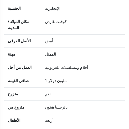
الإنجليزية
الجنسية
كوفنت غاردن
مكان الميلاد /
المدينة
أبيض
الأصل العرقي
الممثل
مهنة
أفلام ومسلسلات تلفزيونية
العمل من أجل
1 مليون دولار
صافي القيمة
نعم
متزوج
باتريشيا هيتون
متزوج من
أربعة
الأطفال