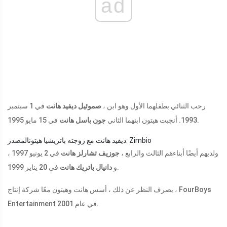
ad
رحب الثنائي بطفلهما الأول وهو ابن ،
صموئيل ديفيد هانت
في 1 سبتمبر
في 15 مايو 1995.
1993. أنجبت هيتون ابنهما الثاني
جون باسل هانت
المصدر: Zimbio
ديفيد هانت مع زوجته باتريشيا هيتون
ولديهم أيضًا أبناءهم الثالث والرابع ،
جوزيف تشارلز هانت
في 2 يونيو 1997 ،
في 20 يناير 1999.
و
دانيال باتريك هانت
بصرف النظر عن ذلك ، أسس هانت وهيتون معًا شركة إنتاج ، FourBoys
Entertainment في عام 2001.