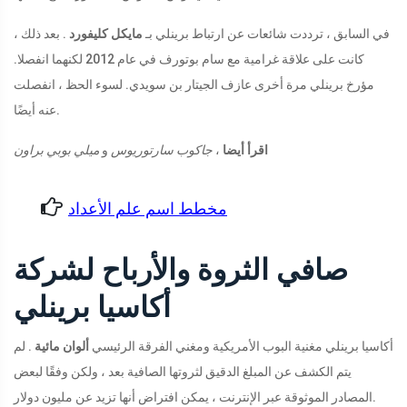
في السابق ، ترددت شائعات عن ارتباط برينلي بـ
مايكل كليفورد
. بعد ذلك ،
كانت على علاقة غرامية مع سام بوتورف في عام 2012 لكنهما انفصلا.
مؤرخ برينلي مرة أخرى عازف الجيتار بن سويدي. لسوء الحظ ، انفصلت
عنه أيضًا.
اقرأ أيضا
،
جاكوب سارتوريوس
و
ميلي بوبي براون
مخطط اسم علم الأعداد
صافي الثروة والأرباح لشركة
أكاسيا برينلي
أكاسيا برينلي مغنية البوب ​​الأمريكية ومغني الفرقة الرئيسي
ألوان مائية
. لم
يتم الكشف عن المبلغ الدقيق لثروتها الصافية بعد ، ولكن وفقًا لبعض
المصادر الموثوقة عبر الإنترنت ، يمكن افتراض أنها تزيد عن مليون دولار.