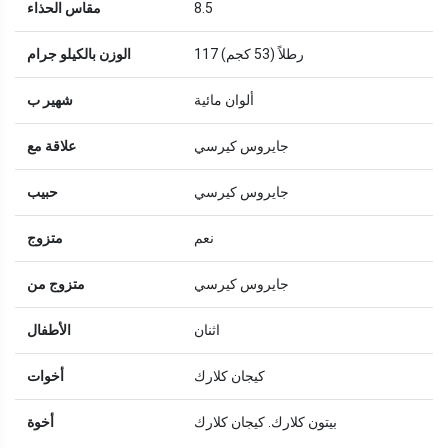
8.5
مقاس الحذاء
117 رطلاً (53 كجم)
الوزن بالكيلو جرام
ألوان مائية
شهير ب
جايروس كيرسي
علاقة مع
جايروس كيرسي
حبيب
نعم
متزوج
جايروس كيرسي
متزوج من
اثنان
الأطفال
كيجان كلارك
أخوات
بيتون كلارك. كيجان كلارك
أخوة