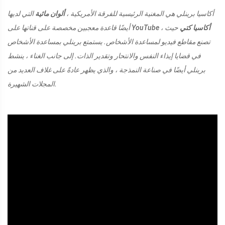
أكاسيا برينلي هي المغنية الرئيسية للفرقة الأمريكية ،
ألوان مائية
التي لديها
أكاسيا كتي
حيث
أيضًا قاعدة معجبين مخصصة على قناتها على YouTube ،
تصنع مقاطع فيديو لمساعدة الأشخاص. يستمتع برينلي بمساعدة الأشخاص
في قضايا إيذاء النفس والانتحار وتقدير الذات. إلى جانب الغناء ، ينشط
برينلي أيضًا في صناعة النمذجة ، والذي يظهر عادةً على غلاف العديد من
المجلات الشهيرة.
ad