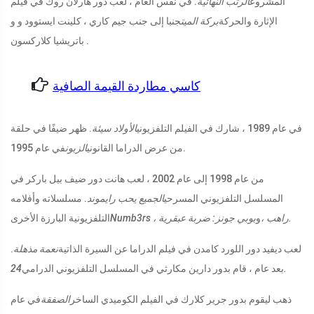
المشروع
الرتب النهائية
. في نفس العام ، لعب دور هارلان روك في فيلم
الإثارة والحركة
بركة الميت
جنبا إلى جنب جيم كاري ، كلينت ايستوود و و
باتريشيا كلاركسون .
كاسي مطاردة القيمة الصافية
في عام 1989 ، شارك في الفيلم التلفزيوني
الأولاد سيئة
. ظهر ضيفًا في حلقة
في عام 1995.
من عرض الدراما القانوني
الزبون
من عام 1998 إلى عام 2002 ، لعب هانت دور ضيف بيل باركر في
المسلسل التلفزيوني المسرحي
الجميع يحب رايموند
. مسلسلاته وأفلامه
بوبي جونز: ضربة عبقرية.
Numb3rs ، راهب ،
و
التلفزيونية البارزة الأخرى
لعب ديفيد دور اللورد كامدن في فيلم الدراما عن السيرة الذاتية
نعمة مذهلة
.
24.
بعد عام ، قام بدور دارين مكارثي في ​​المسلسل التلفزيوني الدرامي
ذهب ليقوم بدور جرير كلارك في الفيلم الكوميدي الساخر
الصفقة
في عام