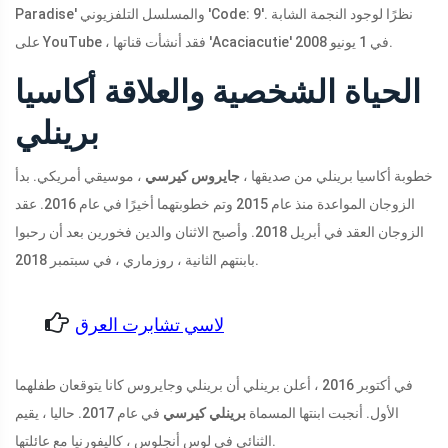
Paradise' والمسلسل التلفزيوني 'Code: 9'. نظرًا لوجود النجمة الشابة
على YouTube ، فقد أنشأت قناتها 'Acaciacutie' في 1 يونيو 2008.
الحياة الشخصية والعلاقة أكاسيا
برينلي
خطوبة أكاسيا برينلي من صديقها ،
جايروس كيرسي
، موسيقي أمريكي. بدأ
الزوجان المواعدة منذ عام 2015 وتم خطوبتهما أخيرًا في عام 2016. عقد
الزوجان العقد في أبريل 2018. وأصبح الاثنان والدين فخورين بعد أن رحبوا
بابنتهم الثانية ، روزماري ، في سبتمبر 2018.
لاسي تشابرت العرق
في أكتوبر 2016 ، أعلن برينلي أن برينلي وجايروس كانا يتوقعان طفلهما
الأول. أنجبت ابنتها المسماة
برينلي كيرسي
في عام 2017. حاليا ، يقيم
الثنائي في لوس أنجلوس ، كاليفورنيا مع عائلتها.