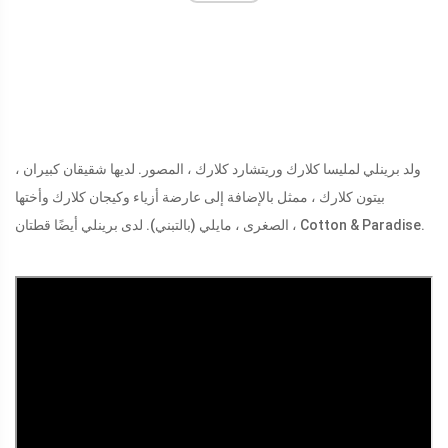
ولد برينلي لمليسا كلارك وريتشارد كلارك ، المصور. لديها شقيقان كبيران ،
بيتون كلارك ، ممثل بالإضافة إلى عارضة أزياء وكيجان كلارك وأختها
الصغرى ، مايلي (بالتبني). لدى برينلي أيضًا قطتان ، Cotton & Paradise.