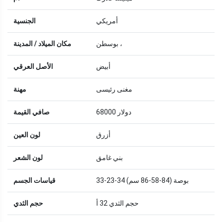
أمريكي
الجنسية
بوسطن ،
مكان الميلاد / المدينة
أبيض
الأصل العرقي
مغنى رئيسى
مهنة
68000 دولار
صافي القيمة
أزرق
لون العين
بني غامق
لون الشعر
33-23-34 بوصة (84-58-86 سم)
قياسات الجسم
حجم الثدي 32 أ
حجم الثدي