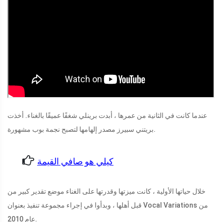
عندما كانت في الثانية من عمرها ، أبدت برينلي شغفًا عميقًا بالغناء. أخذت
بريتني سبيرز مصدر إلهامها لتصبح نجمة بوب مشهورة.
كيلي هو صافي القيمة
خلال حياتها الأولية ، كانت ميزتها وقدرتها على الغناء موضع تقدير كبير من
قبل أهلها ، وبدأوا في إجراء مجموعة تنفيذ بعنوان Vocal Variations من
عام 2010.